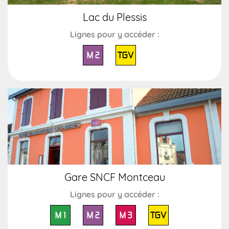
Lac du Plessis
Lignes pour y accéder :
M 2
TGV
Gare SNCF Montceau
Lignes pour y accéder :
M 1
M 2
M 3
TGV