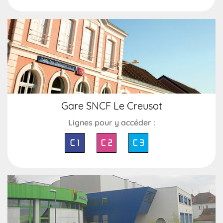
Gare SNCF Le Creusot
Lignes pour y accéder :
C 1
C 2
C 3