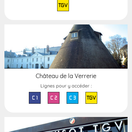
TGV
Château de la Verrerie
Lignes pour y accéder :
C 1
C 2
C 3
TGV