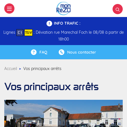
INFO TRAFIC :
Lignes
: Déviation rue Marechal Foch le 08/08 à partir de
C 1
TGV
18h00
FAQ
Nous contacter
Accueil
Vos principaux arrêts
Vos principaux arrêts