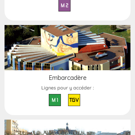
M 2
Embarcadère
Lignes pour y accéder :
M 1
TGV