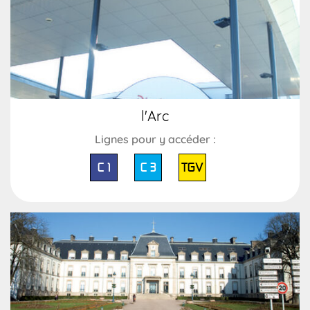
l'Arc
Lignes pour y accéder :
C 1
C 3
TGV