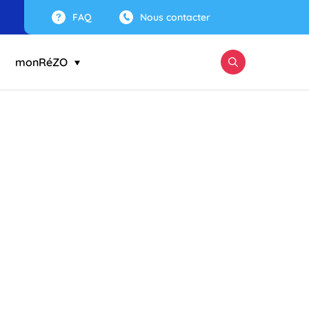
FAQ
Nous contacter
monRéZO