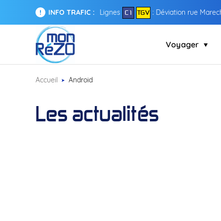
INFO TRAFIC :
Lignes
: Déviation rue Marech
C 1
TGV
Voyager
Accueil
Android
Les actualités