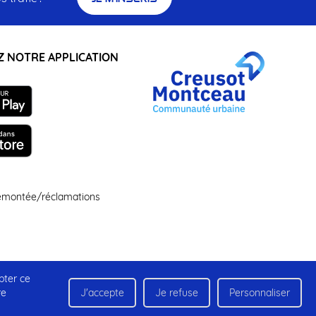
 NOTRE APPLICATION
remontée/réclamations
pter ce
Gestion des cookies
Accessibilité : non conforme
re
J'accepte
Je refuse
Personnaliser