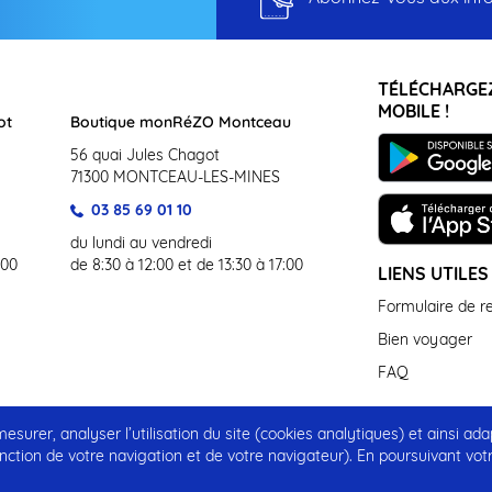
TÉLÉCHARGEZ
MOBILE !
ot
Boutique monRéZO Montceau
56 quai Jules Chagot
71300 MONTCEAU-LES-MINES
03 85 69 01 10
du lundi au vendredi
:00
de 8:30 à 12:00 et de 13:30 à 17:00
LIENS UTILES
Formulaire de 
Bien voyager
FAQ
surer, analyser l’utilisation du site (cookies analytiques) et ainsi ada
CP – Protection des Données à Caractère Personnel
Plan du site
nction de votre navigation et de votre navigateur). En poursuivant vot
Conception :