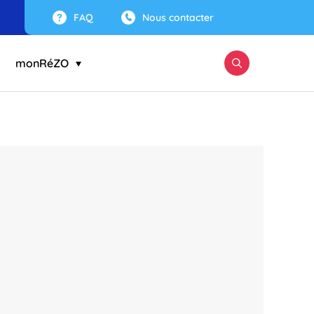
FAQ
Nous contacter
monRéZO