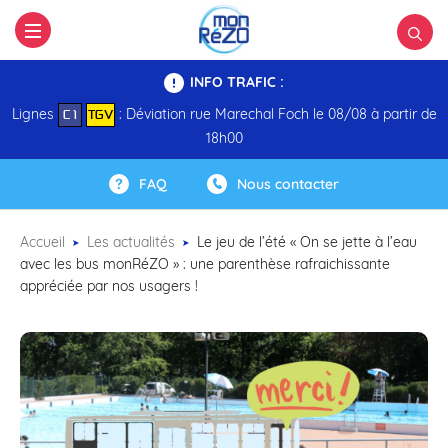
INFO TRAFIC :
Lignes
: Déviation rue Marechal Foch le 08/08 à partir de
C 1
TGV
18h00
FAQ
Nous contacter
Accueil
Les actualités
Le jeu de l’été « On se jette à l’eau
avec les bus monRéZO » : une parenthèse rafraichissante
appréciée par nos usagers !