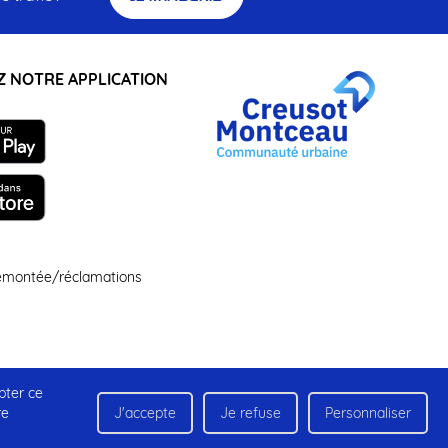
 NOTRE APPLICATION
remontée/réclamations
pter ce
Gestion des cookies
Accessibilité : non conforme
re
J'accepte
Je refuse
Personnaliser