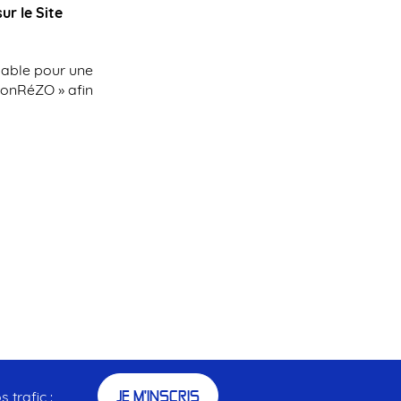
ur le Site
alable pour une
MonRéZO » afin
JE M'INSCRIS
 trafic :