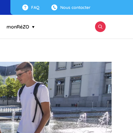
FAQ
Nous contacter
monRéZO