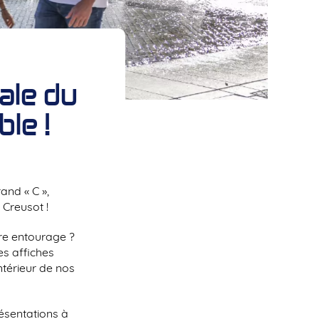
ale du
ble !
and « C »,
Creusot !
tre entourage ?
es affiches
ntérieur de nos
ésentations à