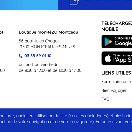
TÉLÉCHARGEZ
MOBILE !
ot
Boutique monRéZO Montceau
56 quai Jules Chagot
71300 MONTCEAU-LES-MINES
03 85 69 01 10
du lundi au vendredi
:00
de 8:30 à 12:00 et de 13:30 à 17:00
LIENS UTILES
Formulaire de 
Bien voyager
FAQ
surer, analyser l’utilisation du site (cookies analytiques) et ainsi ada
CP – Protection des Données à Caractère Personnel
Plan du site
nction de votre navigation et de votre navigateur). En poursuivant vot
Conception :