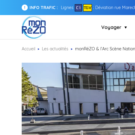
INFO TRAFIC :
Lignes
: Déviation rue Marech
C 1
TGV
Voyager
Accueil
Les actualités
monRéZO & l’Arc Scène National